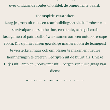
over uitdagende routes of ontdek de omgeving te paard.
Teamspirit versterken
Daag je groep uit met een teambuildingsactiviteit! Probeer een
survivalparcours in het bos, een strategisch spel zoals
lasergamen of paintball, of werk samen aan een outdoor escape
room. Dit zijn niet alleen geweldige manieren om de teamgeest
te versterken, maar ook om plezier te maken en nieuwe
herinneringen te creëren. Bedrijven uit de buurt als Unieke
Uitjes uit Laren en Sportwijzer uit Eibergen zijn jullie graag van
dienst
Sportieve faciliteiten in de buurt
In de directe omgeving van Villa Schoolthoff vind je moderne
sportfaciliteiten zoals voetbalvelden, tennisbanen, atletiekbanen
en zwembaden. Perfect voor teams die willen trainen,
wedstrijden willen spelen of een sportdag willen organiseren.