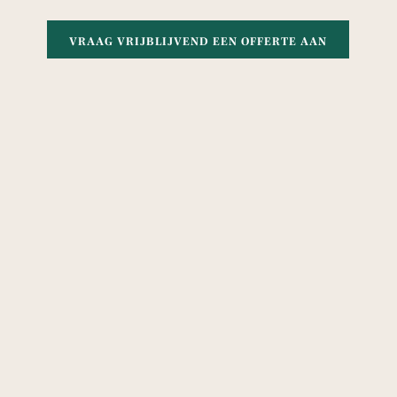
VRAAG VRIJBLIJVEND EEN OFFERTE AAN
Villa Schoolthoff
>
Groepsaccommodatie
>
Zakelijke groepen
oolthoff
Contact
0643577717
van Dorth
info@villaschoolthoff.nl